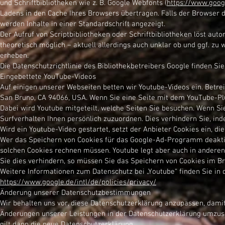
und Schriftbibliotheken wie z. B. Google Webfonts (
https://www.goog
Ladens in den Cache Ihres Browsers übertragen. Falls der Browser di
werden Inhalte in einer Standardschrift angezeigt.
Der Aufruf von Scriptbibliotheken oder Schriftbibliotheken löst auto
theoretisch möglich – aktuell allerdings auch unklar ob und ggf. z
erheben.
Die Datenschutzrichtlinie des Bibliothekbetreibers Google finden Sie
Eingebettete YouTube-Videos
Auf einigen unserer Webseiten betten wir Youtube-Videos ein. Betrei
San Bruno, CA 94066, USA. Wenn Sie eine Seite mit dem YouTube-Plu
Dabei wird Youtube mitgeteilt, welche Seiten Sie besuchen. Wenn Si
Surfverhalten Ihnen persönlich zuzuordnen. Dies verhindern Sie, in
Wird ein Youtube-Video gestartet, setzt der Anbieter Cookies ein, 
Wer das Speichern von Cookies für das Google-Ad-Programm deaktiv
solchen Cookies rechnen müssen. Youtube legt aber auch in andere
Sie dies verhindern, so müssen Sie das Speichern von Cookies im B
Weitere Informationen zum Datenschutz bei „Youtube“ finden Sie in 
https://www.google.de/intl/de/policies/privacy/
Änderung unserer Datenschutzbestimmungen
Wir behalten uns vor, diese Datenschutzerklärung anzupassen, damit
Änderungen unserer Leistungen in der Datenschutzerklärung umzuset
gilt dann die neue Datenschutzerklärung.