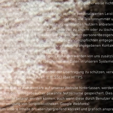
Sie, dass einzelne Funktionen unserer Website möglicherweise nicht
Registrierung auf unserer Webseite
Bei der Registrierung für die Nutzung unserer personalisierten Le
Anschrift, Kontakt- und Kommunikationsdaten wie Telefonnummer und 
und Leistungen zugreifen, die wir nur registrierten Nutzern anbiete
Registrierung angegebenen Daten jederzeit zu ändern oder zu löschen
Auskunft über die von uns über Sie gespeicherten personenbezogene
Wunsch, soweit keine gesetzlichen Aufbewahrungspflichten entge
bitte die am Ende dieser Datenschutzerklärung angegebenen Kontak
Erbringung kostenpflichtiger Leistungen
Zur Erbringung kostenpflichtiger Leistungen werden von uns zusätzl
ausführen zu können. Wir speichern diese Daten in unseren Systeme
SSL-Verschlüsselung
Um die Sicherheit Ihrer Daten bei der Übertragung zu schützen, ve
Verschlüsselungsverfahren (z. B. SSL) über HTTPS.
Kommentarfunktion
Wenn Nutzer Kommentare auf unserer Website hinterlassen, werden 
durch den Websitebesucher gewählte Nutzername gespeichert. Dies di
Webseite belangt werden können, auch wenn diese durch Benutzer e
Verwendung von Scriptbibliotheken (Google Webfonts)
Um unsere Inhalte browserübergreifend korrekt und grafisch anspre