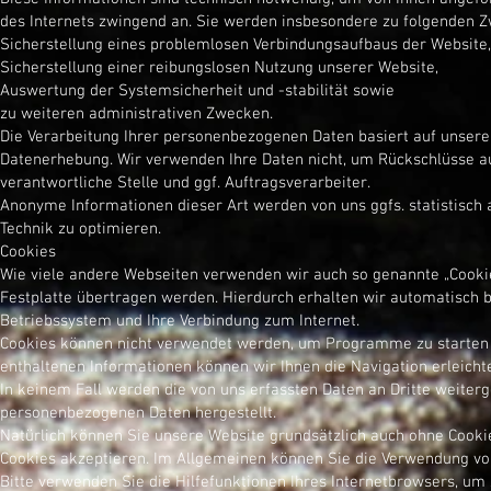
des Internets zwingend an. Sie werden insbesondere zu folgenden Z
Sicherstellung eines problemlosen Verbindungsaufbaus der Website,
Sicherstellung einer reibungslosen Nutzung unserer Website,
Auswertung der Systemsicherheit und -stabilität sowie
zu weiteren administrativen Zwecken.
Die Verarbeitung Ihrer personenbezogenen Daten basiert auf unser
Datenerhebung. Wir verwenden Ihre Daten nicht, um Rückschlüsse au
verantwortliche Stelle und ggf. Auftragsverarbeiter.
Anonyme Informationen dieser Art werden von uns ggfs. statistisch 
Technik zu optimieren.
Cookies
Wie viele andere Webseiten verwenden wir auch so genannte „Cookies
Festplatte übertragen werden. Hierdurch erhalten wir automatisch 
Betriebssystem und Ihre Verbindung zum Internet.
Cookies können nicht verwendet werden, um Programme zu starten o
enthaltenen Informationen können wir Ihnen die Navigation erleich
In keinem Fall werden die von uns erfassten Daten an Dritte weiter
personenbezogenen Daten hergestellt.
Natürlich können Sie unsere Website grundsätzlich auch ohne Cookie
Cookies akzeptieren. Im Allgemeinen können Sie die Verwendung von 
Bitte verwenden Sie die Hilfefunktionen Ihres Internetbrowsers, um 