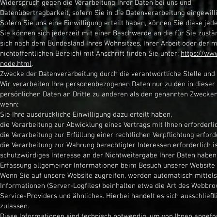
Widerspruch gegen die Verarbeitung Ihrer Daten bei uns und
Datenübertragbarkeit, sofern Sie in die Datenverarbeitung eingewil
Sofern Sie uns eine Einwilligung erteilt haben, können Sie diese jed
Sie können sich jederzeit mit einer Beschwerde an die für Sie zust
sich nach dem Bundesland Ihres Wohnsitzes, Ihrer Arbeit oder der m
nichtöffentlichen Bereich) mit Anschrift finden Sie unter:
https://www
node.html
.
Zwecke der Datenverarbeitung durch die verantwortliche Stelle und 
Wir verarbeiten Ihre personenbezogenen Daten nur zu den in dieser
persönlichen Daten an Dritte zu anderen als den genannten Zwecken f
wenn:
Sie Ihre ausdrückliche Einwilligung dazu erteilt haben,
die Verarbeitung zur Abwicklung eines Vertrags mit Ihnen erforderlic
die Verarbeitung zur Erfüllung einer rechtlichen Verpflichtung erforde
die Verarbeitung zur Wahrung berechtigter Interessen erforderlich 
schutzwürdiges Interesse an der Nichtweitergabe Ihrer Daten haben
Erfassung allgemeiner Informationen beim Besuch unserer Website
Wenn Sie auf unsere Website zugreifen, werden automatisch mittels
Informationen (Server-Logfiles) beinhalten etwa die Art des Webbr
Service-Providers und ähnliches. Hierbei handelt es sich ausschlie
zulassen.
Diese Informationen sind technisch notwendig, um von Ihnen angefor